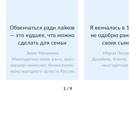
Обвенчаться ради лайков
Я венчалась в 18 
— это худшее, что можно
не одобрю ранни
сделать для семьи
своих сынов
Эмма Малинина
Мария Погребн
Многодетная мама, к.м.н., врач
Дизайнер, блогер, пр
акушер-гинеколог, бизнесвумен,
многодетная ма
жена народного артиста России
1
/
9