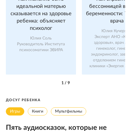
идеальной матерью
бессонницей во 
сказывается на здоровье
беременности: 7 
ребенка: объясняет
врача
психолог
Юлия Кучерява
Эксперт АНО «Куль
Юлия Соль
здоровья», врач ак
Руководитель Института
гинеколог, гинеко
психосоматики ЭВИРА
эндокринолог, заве
отделением гинеко
клиники «Энергия Зд
1
/
9
ДОСУГ РЕБЕНКА
Игры
Книги
Мультфильмы
Пять аудиосказок, которые не