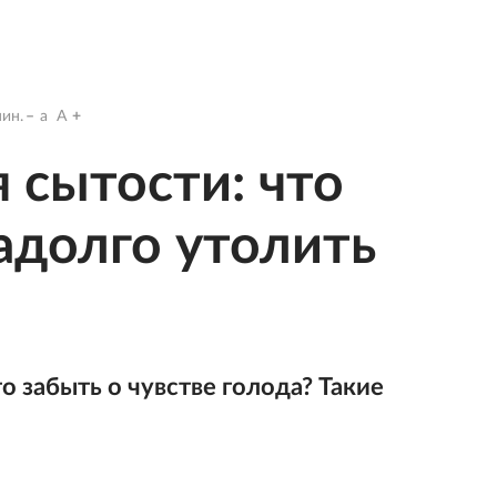
ин.
a
A
 сытости: что
надолго утолить
о забыть о чувстве голода? Такие