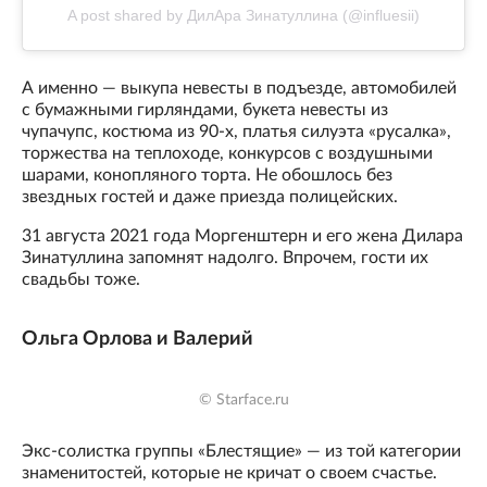
A post shared by ДилАра Зинатуллина (@influesii)
А именно — выкупа невесты в подъезде, автомобилей
с бумажными гирляндами, букета невесты из
чупачупс, костюма из 90-х, платья силуэта «русалка»,
торжества на теплоходе, конкурсов с воздушными
шарами, конопляного торта. Не обошлось без
звездных гостей и даже приезда полицейских.
31 августа 2021 года Моргенштерн и его жена Дилара
Зинатуллина запомнят надолго. Впрочем, гости их
свадьбы тоже.
Ольга Орлова и Валерий
© Starface.ru
Экс-солистка группы «Блестящие» — из той категории
знаменитостей, которые не кричат о своем счастье.