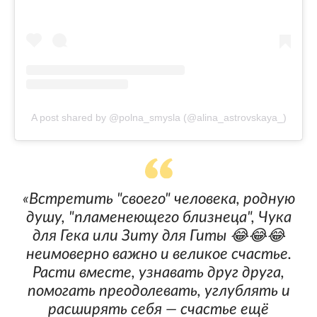
A post shared by @polna_smysla (@alina_astrovskaya_)
«Встретить "своего" человека, родную
душу, "пламенеющего близнеца", Чука
для Гека или Зиту для Гиты 😂😂😂
неимоверно важно и великое счастье.
Расти вместе, узнавать друг друга,
помогать преодолевать, углублять и
расширять себя — счастье ещё