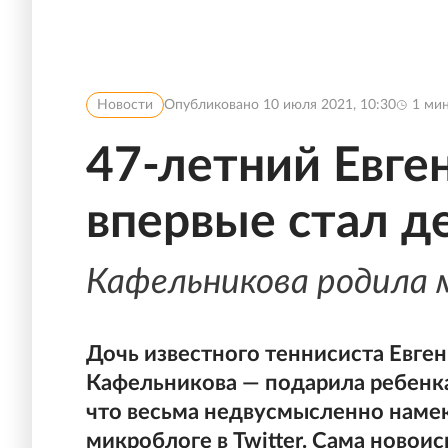
Новости
Опубликовано
10 июля 2021, 10:30
1
мин
47-летний Евге
впервые стал 
Кафельникова родила
Дочь известного теннисиста Евге
Кафельникова — подарила ребенка
что весьма недвусмысленно намек
микроблоге в Twitter. Сама новои