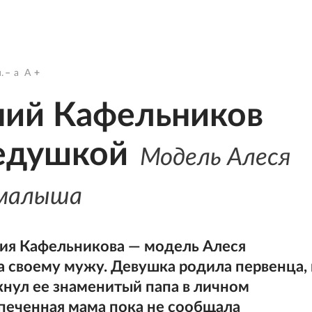
.
a
A
ний Кафельников
дедушкой
Модель Алеся
 малыша
ния Кафельникова — модель Алеся
 своему мужу. Девушка родила первенца, 
нул ее знаменитый папа в личном
спеченная мама пока не сообщала