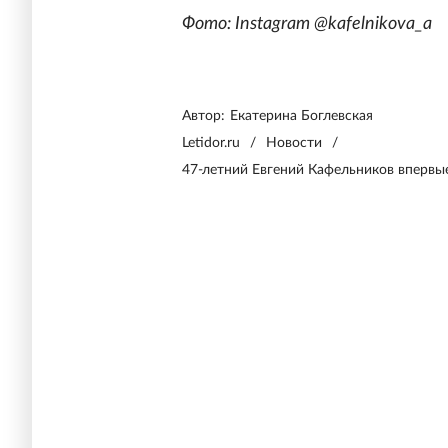
Фото: Instagram @kafelnikova_a
Автор:
Екатерина Боглевская
Letidor.ru
/
Новости
/
47-летний Евгений Кафельников впервы