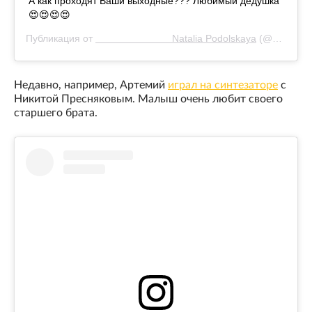
А как проходят Ваши выходные??? Любимый дедушка
😍😍😍😍
Публикация от
⠀⠀⠀⠀⠀⠀⠀⠀⠀⠀⠀Natalia Podolskaya
(@nataliapodolskaya)
Недавно, например, Артемий
играл на синтезаторе
с
Никитой Пресняковым. Малыш очень любит своего
старшего брата.