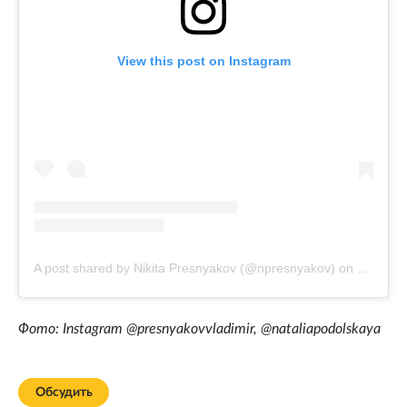
View this post on Instagram
A post shared by Nikita Presnyakov (@npresnyakov)
on
Jul 27, 
Фото: Instagram @presnyakovvladimir, @nataliapodolskaya
Обсудить