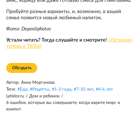
анис, корицу или даже готовую смесь для глинтвейна.
Пробуйте разные варианты, и, возможно, в вашей
семье появится новый любимый напиток.
Фото: Depositphotos
Устали читать? Тогда слушайте и смотрите!
«Летидор»
теперь в TikTok!
Обсудить
Автор:
Анна Моргунова
Теги:
#
Еда
,
#
Рецепты
,
#
1-3 года
,
#
7-10 лет
,
#
4-6 лет
Letidor.ru
/
Дом и ребенок
/
6 ошибок, которые вы совершаете, когда варите морс и
компот