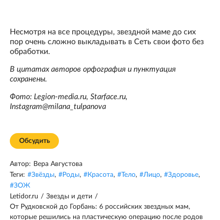
Несмотря на все процедуры, звездной маме до сих
пор очень сложно выкладывать в Сеть свои фото без
обработки.
В цитатах авторов орфография и пунктуация
сохранены.
Фото: Legion-media.ru, Starface.ru,
Instagram@milana_tulpanova
Обсудить
Автор:
Вера Августова
Теги:
#
Звёзды
,
#
Роды
,
#
Красота
,
#
Тело
,
#
Лицо
,
#
Здоровье
,
#
ЗОЖ
Letidor.ru
/
Звезды и дети
/
От Рудковской до Горбань: 6 российских звездных мам,
которые решились на пластическую операцию после родов