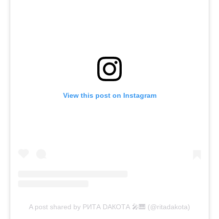
View this post on Instagram
A post shared by РИТА DАКОТА 🎤🎹 (@ritadakota)