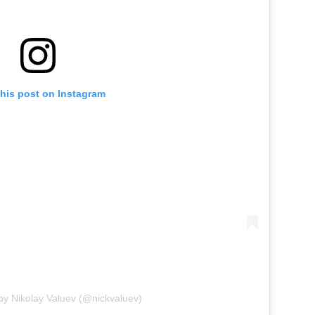
this post on Instagram
by Nikolay Valuev (@nickvaluev)