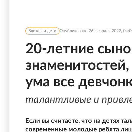
Звезды и дети
Опубликовано
26 февраля 2022, 04:0
20-летние сыно
знаменитостей,
ума все девчон
талантливые и привл
Если вы считаете, что на детях т
современные молодые ребята лиш