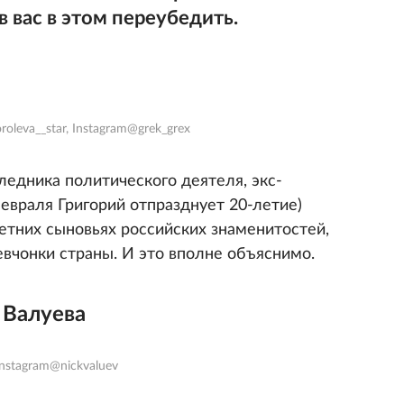
в вас в этом переубедить.
oleva__star, Instagram@grek_grex
ледника политического деятеля, экс-
евраля Григорий отпразднует 20-летие)
етних сыновьях российских знаменитостей,
евчонки страны. И это вполне объяснимо.
 Валуева
nstagram@nickvaluev