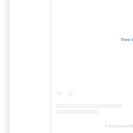
View 
A post shared 