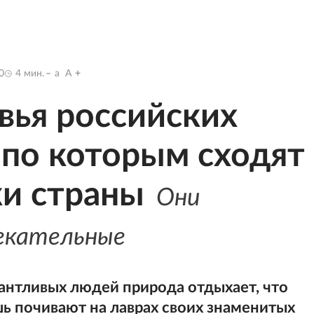
0
4
мин.
a
A
вья российских
 по которым сходят 
ки страны
Они
екательные
алантливых людей природа отдыхает, что
ь почивают на лаврах своих знаменитых