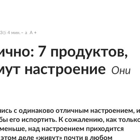
43
4
мин.
a
A
чно: 7 продуктов,
мут настроение
Они
ись с одинаково отличным настроением, и
 бы его испортить. К сожалению, как тольк
ё меньше, над настроением приходится
 этом деле «живут» почти в любом