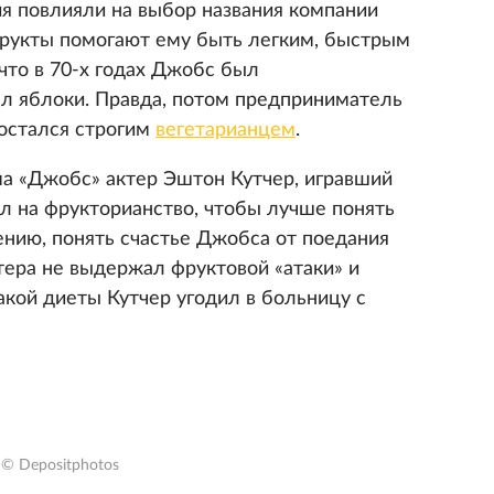
я повлияли на выбор названия компании
фрукты помогают ему быть легким, быстрым
что в 70-х годах Джобс был
ел яблоки. Правда, потом предприниматель
 остался строгим
вегетарианцем
.
ма «Джобс» актер Эштон Кутчер, игравший
ел на фрукторианство, чтобы лучше понять
ению, понять счастье Джобса от поедания
ктера не выдержал фруктовой «атаки» и
акой диеты Кутчер угодил в больницу с
© Depositphotos