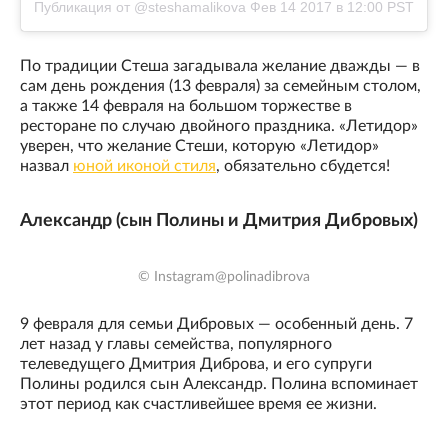
Публикация от @steshamalikova
Фев 14 2017 в 12:00 PST
По традиции Стеша загадывала желание дважды — в
сам день рождения (13 февраля) за семейным столом,
а также 14 февраля на большом торжестве в
ресторане по случаю двойного праздника. «Летидор»
уверен, что желание Стеши, которую «Летидор»
назвал
юной иконой стиля
, обязательно сбудется!
Александр (сын Полины и Дмитрия Дибровых)
© Instagram@polinadibrova
9 февраля для семьи Дибровых — особенный день. 7
лет назад у главы семейства, популярного
телеведущего Дмитрия Диброва, и его супруги
Полины родился сын Александр. Полина вспоминает
этот период как счастливейшее время ее жизни.