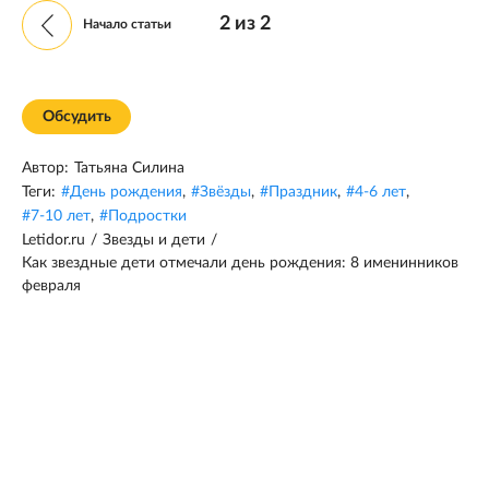
2
из
2
Начало статьи
Обсудить
Автор:
Татьяна Силина
Теги:
#
День рождения
,
#
Звёзды
,
#
Праздник
,
#
4-6 лет
,
#
7-10 лет
,
#
Подростки
Letidor.ru
/
Звезды и дети
/
Как звездные дети отмечали день рождения: 8 именинников
февраля