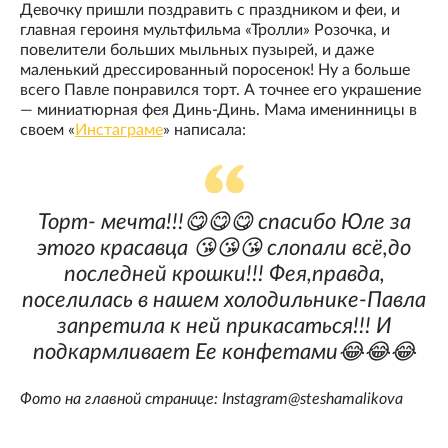
Девочку пришли поздравить с праздником и феи, и
главная героиня мультфильма «Тролли» Розочка, и
повелители больших мыльных пузырей, и даже
маленький дрессированный поросенок! Ну а больше
всего Павле понравился торт. А точнее его украшение
— миниатюрная фея Динь-Динь. Мама именинницы в
своем «
Инстаграме
» написала:
Торт- мечта!!!😋😋😋 спасибо Юле за
этого красавца 😘😘😘 слопали всё,до
последней крошки!!! Фея,правда,
поселилась в нашем холодильнике-Павла
запретила к ней прикасаться!!! И
подкармливает Ее конфетами😂😂😂
Фото на главной странице: Instagram@steshamalikova