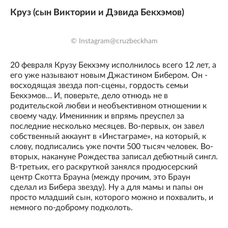
Круз (сын Виктории и Дэвида Бекхэмов)
© Instagram@cruzbeckham
20 февраля Крузу Бекхэму исполнилось всего 12 лет, а
его уже называют новым Джастином Бибером. Он -
восходящая звезда поп-сцены, гордость семьи
Бекхэмов… И, поверьте, дело отнюдь не в
родительской любви и необъективном отношении к
своему чаду. Именинник и впрямь преуспел за
последние несколько месяцев. Во-первых, он завел
собственный аккаунт в «Инстаграме», на который, к
слову, подписались уже почти 500 тысяч человек. Во-
вторых, накануне Рождества записал дебютный сингл.
В-третьих, его раскруткой занялся продюсерский
центр Скотта Брауна (между прочим, это Браун
сделал из Бибера звезду). Ну а для мамы и папы он
просто младший сын, которого можно и похвалить, и
немного по-доброму подколоть.