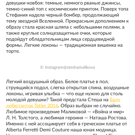
девушки-ковбоя: темные, немного рваные джинсы,
темно-синий топ с космическим принтом. Поверх топа
Стефания надела черный бомбер, продолжающий
тему звездной Вселенной. Прекрасным дополнением к
образу стала красная шляпа с небольшими полями, а
также круглые солнцезащитные очки, которые
подойдут обладательницам лица сердцевидной
формы. Легкие локоны — традиционная вишенка на
торте.
© Instagram@steshamalikova
Легкий воздушный образ. Белое платье в пол,
струящийся подол, слегка открытая спина, воздушные
локоны, игривая улыбка — что еще нужно для столь
молодой девушки? Такой предстала Стеша на
Балу
дебютанток Tatler 2016
. Образ выбран не случайно.
Любимое произведение Маликовой — «Война и мир»
Л. Н. Толстого, а любимая героиня — Наташа Ростова.
Именно с ней ассоциирует себя в греческом платье от
Alberta Ferretti Demi Couture наша юная модница.