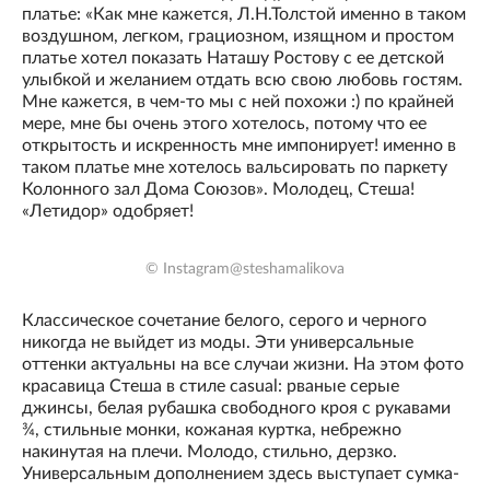
платье: «Как мне кажется, Л.Н.Толстой именно в таком
воздушном, легком, грациозном, изящном и простом
платье хотел показать Наташу Ростову с ее детской
улыбкой и желанием отдать всю свою любовь гостям.
Мне кажется, в чем-то мы с ней похожи :) по крайней
мере, мне бы очень этого хотелось, потому что ее
открытость и искренность мне импонирует! именно в
таком платье мне хотелось вальсировать по паркету
Колонного зал Дома Союзов». Молодец, Стеша!
«Летидор» одобряет!
© Instagram@steshamalikova
Классическое сочетание белого, серого и черного
никогда не выйдет из моды. Эти универсальные
оттенки актуальны на все случаи жизни. На этом фото
красавица Стеша в стиле casual: рваные серые
джинсы, белая рубашка свободного кроя с рукавами
¾, стильные монки, кожаная куртка, небрежно
накинутая на плечи. Молодо, стильно, дерзко.
Универсальным дополнением здесь выступает сумка-