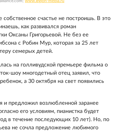
-alliance.com;
www.legion-media.ru
ье собственное счастье не построишь. В это
инаешь, как развивался роман
тки Оксаны Григорьевой. Не без ее
ибсона с Робин Мур, которая за 25 лет
теру семерых детей.
илась на голливудской премьере фильма о
 ток-шоу многодетный отец заявил, что
ребенок, а 30 октября на свет появились
ся и предложил возлюбленной заранее
огласно его условиям, пианистка будет
год в течение последующих 10 лет). Но, по
рьева не сочла предложение любимого