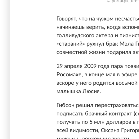
© portal.picture
Говорят, что на чужом несчаст
начинаешь верить, когда вспом
голливудского актера и пианис
«стараний» рухнул брак Мэла Г
совместной жизни подарила ак
29 апреля 2009 года пара появ
Росомахе, в конце мая в эфире
вскоре у него родится восьмой 
малышка Люсия.
Гибсон решил перестраховать
подписать брачный контракт (с
получать по 5 млн долларов в 
всей видимости, Оксана Григо
мужчины верхом щедрости.