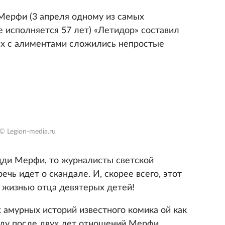
Мерфи (3 апреля одному из самых
 исполняется 57 лет) «Летидор» составил
рых с алиментами сложились непростые
© Legion-media.ru
Эдди Мерфи, то журналисты светской
речь идет о скандале. И, скорее всего, этот
й жизнью отца девятерых детей!
 амурных историй известного комика ой как
году после двух лет отношений Мерфи