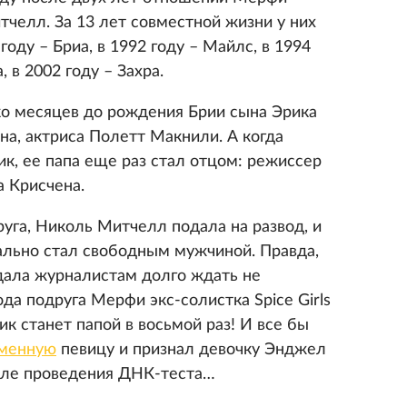
челл. За 13 лет совместной жизни у них
году – Бриа, в 1992 году – Майлс, в 1994
, в 2002 году – Захра.
ько месяцев до рождения Брии сына Эрика
на, актриса Полетт Макнили. А когда
к, ее папа еще раз стал отцом: режиссер
 Крисчена.
уга, Николь Митчелл подала на развод, и
ально стал свободным мужчиной. Правда,
дала журналистам долго ждать не
ода подруга Мерфи экс-солистка Spice Girls
ик станет папой в восьмой раз! И все бы
еменную
певицу и признал девочку Энджел
сле проведения ДНК-теста…