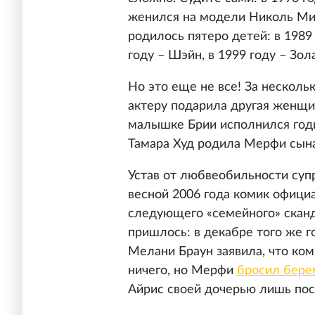
женился на модели Николь Мит
родилось пятеро детей: в 1989 
году – Шэйн, в 1999 году – Зола
Но это еще не все! За нескол
актеру подарила другая женщи
малышке Брии исполнился годи
Тамара Худ родила Мерфи сына
Устав от любвеобильности супр
весной 2006 года комик офици
следующего «семейного» скан
пришлось: в декабре того же г
Мелани Браун заявила, что ком
ничего, но Мерфи
бросил бер
Айрис своей дочерью лишь по