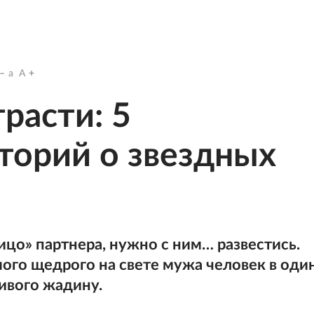
a
A
расти: 5
торий о звездных
лицо» партнера, нужно с ним… развестись.
амого щедрого на свете мужа человек в оди
ивого жадину.