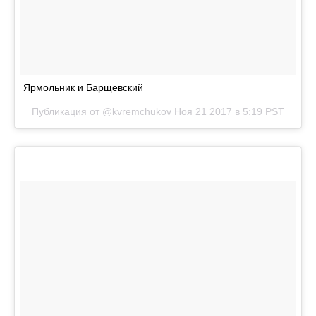
Ярмольник и Барщевский
Публикация от @kvremchukov
Ноя 21 2017 в 5:19 PST