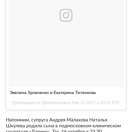
Эвелина Хромченко и Екатерина Тютенкова
Публикация от @kvremchukov
Ноя 22 2017 в 10:01 PST
Напомним, супруга Андрея Малахова Наталья
Шкулева родила сына в подмосковном клиническом
госпитале «Лапино». Так, 16 октября в 23.30