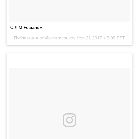
С Л.М.Рошалем
Публикация от @kvremchukov
Ноя 21 2017 в 5:09 PST