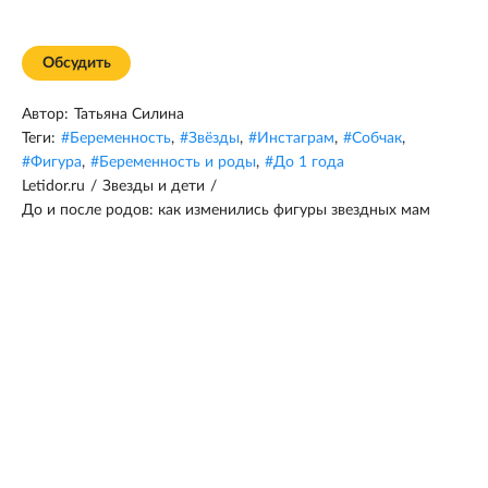
Обсудить
Автор:
Татьяна Силина
Теги:
#
Беременность
,
#
Звёзды
,
#
Инстаграм
,
#
Собчак
,
#
Фигура
,
#
Беременность и роды
,
#
До 1 года
Letidor.ru
/
Звезды и дети
/
До и после родов: как изменились фигуры звездных мам