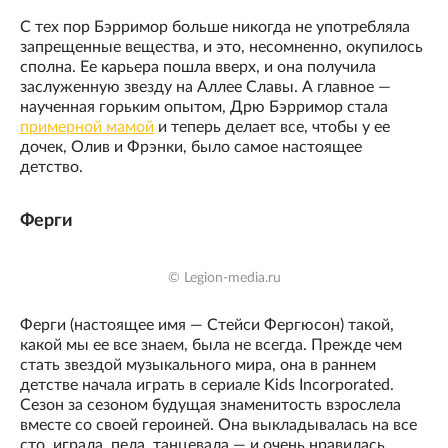
С тех пор Бэрримор больше никогда не употребляла
запрещенные вещества, и это, несомненно, окупилось
сполна. Ее карьера пошла вверх, и она получила
заслуженную звезду на Аллее Славы. А главное —
наученная горьким опытом, Дрю Бэрримор стала
примерной мамой
и теперь делает все, чтобы у ее
дочек, Олив и Фрэнки, было самое настоящее
детство.
Ферги
© Legion-media.ru
Ферги (настоящее имя — Стейси Фергюсон) такой,
какой мы ее все знаем, была не всегда. Прежде чем
стать звездой музыкального мира, она в раннем
детстве начала играть в сериале Kids Incorporated.
Сезон за сезоном будущая знаменитость взрослела
вместе со своей героиней. Она выкладывалась на все
сто, играла, пела, танцевала — и очень нравилась