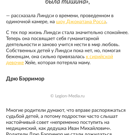
была тишина»,
— рассказала Линдси о времени, проведенном в
одиночной камере, на
шоу Джонатана Росса
.
С тех пор жизнь Линдси стала значительно спокойнее.
Теперь она посвящает себя гуманитарной
деятельности и заново учится нести в мир любовь.
Собственных детей у Линдси пока нет, но, помогая
беженцам, она сильно привязалась
к сирийской
девочке
Хейе, которая потеряла маму.
Дрю Бэрримор
© Legion-Media.ru
Многие родители думают, что вправе распоряжаться
судьбой детей, а потому подростки часто слышат
настойчивый совет «непременно поступить на
медицинский, как дедушка Иван Михайлович».
Родители Дрю Бэрримор не стали дожидаться