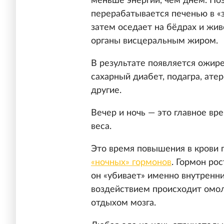
меньше энергии, чем днём. По
перерабатывается печенью в «
затем оседает на бёдрах и жив
органы висцеральным жиром.
В результате появляется ожире
сахарный диабет, подагра, ате
другие.
Вечер и ночь — это главное вр
веса.
Это время повышения в крови 
«ночных» гормонов
. Гормон ро
он «убивает» именно внутренн
воздействием происходит омол
отдыхом мозга.