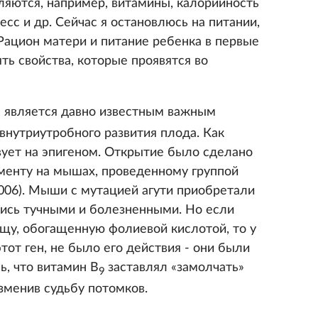
вляются, например, витамины, калорийность
ресс и др. Сейчас я остановлюсь на питании,
Рацион матери и питание ребенка в первые
ть свойства, которые проявятся во
) является давно известным важным
внутриутробного развития плода. Как
вует на эпигеном. Открытие было сделано
менту на мышах, проведенному группой
2006). Мыши с мутацией агути приобретали
лись тучными и болезненными. Но если
ищу, обогащенную фолиевой кислотой, то у
тот ген, не было его действия - они были
ь, что витамин В
заставлял «замолчать»
9
зменив судьбу потомков.