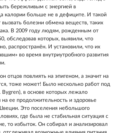
ыть бережливым с энергией в
а калории больше не в дефиците. И такой
 вызвать болезни обмена веществ, таких
рака. В 2009 году людям, рожденным от
0, обследовав которых, выявили, что
но, распространён. И установили, что их
авшим» во время внутриутробного развития
и.
н отцов повлиять на эпигеном, а значит на
тся, тоже может! Было несколько работ под
. Bygren), в основе которых лежало
и на ее продолжительность и здоровье
Швеции. Это поселения небольшого
ловиях, где была не стабильная ситуация с
е, то избыток. Он собирал и анализировал
ия, отслеживал возможные влияния питания