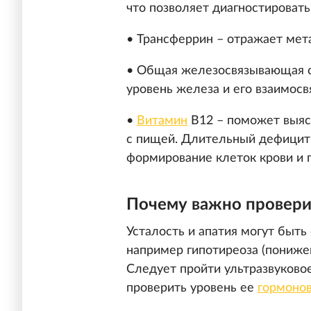
что позволяет диагностировать
• Трансферрин – отражает мет
• Общая железосвязывающая с
уровень железа и его взаимосв
•
Витамин
В12 – поможет выясн
с пищей. Длительный дефицит 
формирование клеток крови и 
Почему важно провер
Усталость и апатия могут быт
например гипотиреоза (пониж
Следует пройти ультразвуково
проверить уровень ее
гормоно