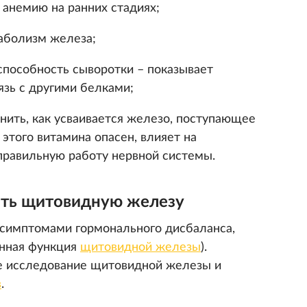
 анемию на ранних стадиях;
аболизм железа;
пособность сыворотки – показывает
язь с другими белками;
ить, как усваивается железо, поступающее
этого витамина опасен, влияет на
правильную работу нервной системы.
ить щитовидную железу
ь симптомами гормонального дисбаланса,
енная функция
щитовидной железы
).
е исследование щитовидной железы и
в
.