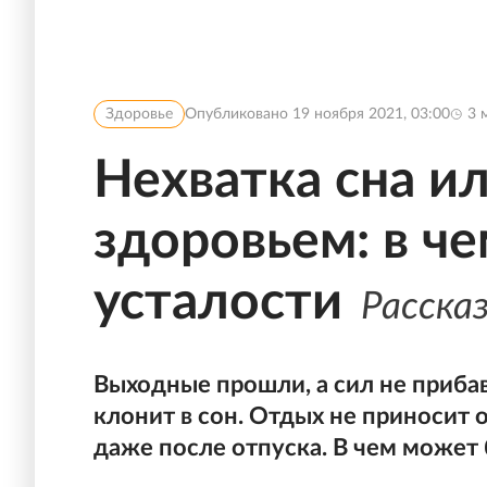
Здоровье
Опубликовано
19 ноября 2021, 03:00
3
м
Нехватка сна и
здоровьем: в ч
усталости
Расска
Выходные прошли, а сил не прибав
клонит в сон. Отдых не приносит 
даже после отпуска. В чем может 