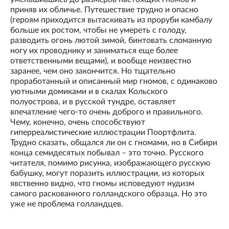
приняв их обличье. Путешествие трудно и опасно
(героям приходится вытаскивать из проруби камбалу
больше их ростом, чтобы не умереть с голоду,
разводить огонь лютой зимой, бинтовать сломанную
ногу их проводнику и заниматься еще более
ответственными вещами), и вообще неизвестно
заранее, чем оно закончится. Но тщательно
проработанный и описанный мир гномов, с одинаково
уютными домиками и в скалах Кольского
полуострова, и в русской тундре, оставляет
впечатление чего-то очень доброго и правильного.
Чему, конечно, очень способствуют
гиперреалистические иллюстрации Поортфлита.
Трудно сказать, общался ли он с гномами, но в Сибири
конца семидесятых побывал – это точно. Русского
читателя, помимо рисунка, изображающего русскую
бабушку, могут поразить иллюстрации, из которых
явственно видно, что гномы исповедуют нудизм
самого раскованного голландского образца. Но это
уже не проблема голландцев.