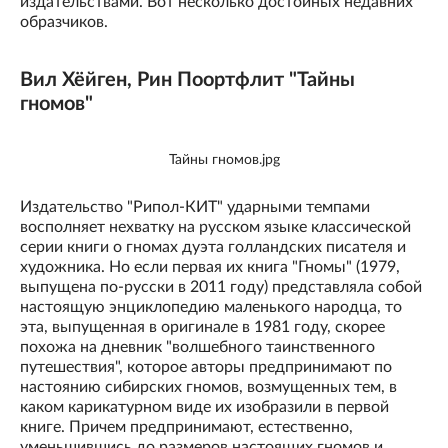
издательствами. Вот несколько достойных недавних
образчиков.
Вил Хёйген, Рин Поортфлит "Тайны
гномов"
Тайны гномов.jpg
Издательство "Рипол-КИТ" ударными темпами
восполняет нехватку на русском языке классической
серии книги о гномах дуэта голландских писателя и
художника. Но если первая их книга "Гномы" (1979,
выпущена по-русски в 2011 году) представляла собой
настоящую энциклопедию маленького народца, то
эта, выпущенная в оригинале в 1981 году, скорее
похожа на дневник "волшебного таинственного
путешествия", которое авторы предпринимают по
настоянию сибирских гномов, возмущенных тем, в
каком карикатурном виде их изобразили в первой
книге. Причем предпринимают, естественно,
уменьшившись до размеров настоящих гномов и