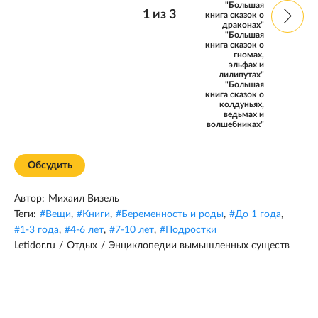
"Большая
1
из
3
книга сказок о
драконах"
"Большая
книга сказок о
гномах,
эльфах и
лилипутах"
"Большая
книга сказок о
колдуньях,
ведьмах и
волшебниках"
Обсудить
Автор:
Михаил Визель
Теги:
#
Вещи
,
#
Книги
,
#
Беременность и роды
,
#
До 1 года
,
#
1-3 года
,
#
4-6 лет
,
#
7-10 лет
,
#
Подростки
Letidor.ru
/
Отдых
/
Энциклопедии вымышленных существ