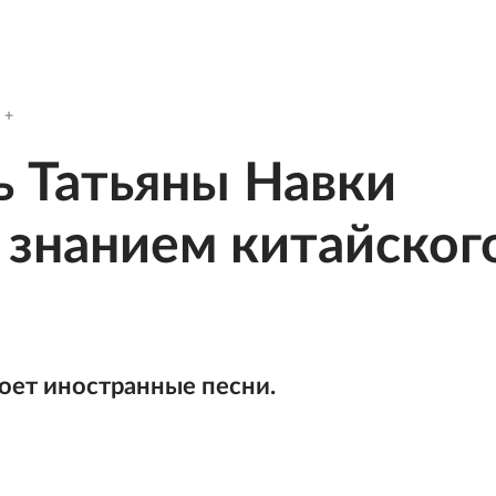
ь Татьяны Навки
 знанием китайског
оет иностранные песни.