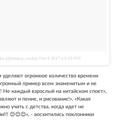
ka (@tatiana_navka)
Ноя 6 2017 в 9:20 PST
и уделяют огромное количество времени
 Огромный пример всем знаменитым и не
а! Не каждый взрослый на китайском споет»,
вляют и пение, и рисование!», «Какая
жно учить с детства, когда идет не
ии!!! 😊😊😊», - восхитились поклонники