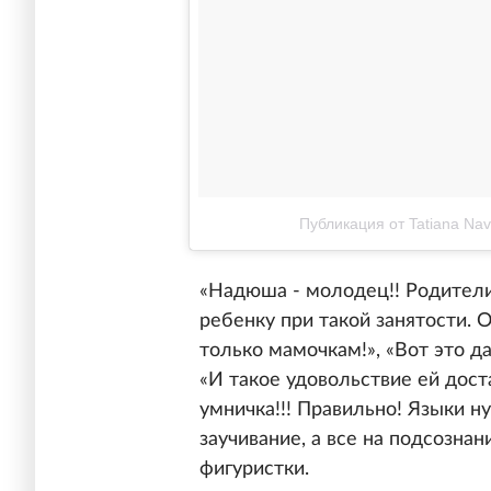
Публикация от Tatiana Nav
«Надюша - молодец!! Родител
ребенку при такой занятости.
только мамочкам!», «Вот это д
«И такое удовольствие ей доста
умничка!!! Правильно! Языки ну
заучивание, а все на подсознан
фигуристки.