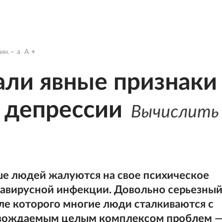
ин.
a
A
али явные признаки
 депрессии
Вычислить
ше людей жалуются на свое психическое
навирусной инфекции. Довольно серьезны
сле которого многие люди сталкиваются с
овождаемым целым комплексом проблем 