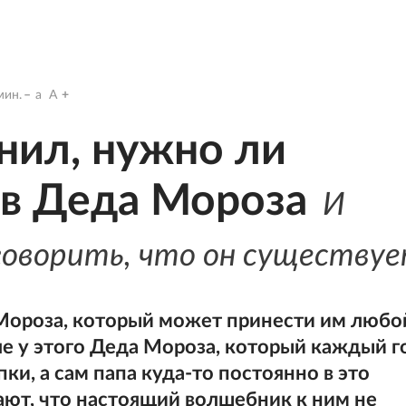
ин.
a
A
нил, нужно ли
 в Деда Мороза
И
оворить, что он существу
 Мороза, который может принести им любо
е у этого Деда Мороза, который каждый г
пки, а сам папа куда-то постоянно в это
ают, что настоящий волшебник к ним не