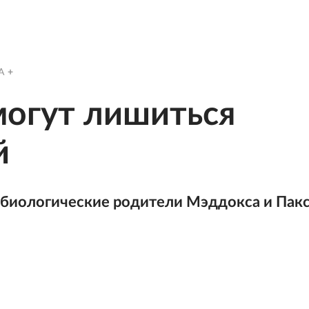
A
могут лишиться
й
 биологические родители Мэддокса и Пак