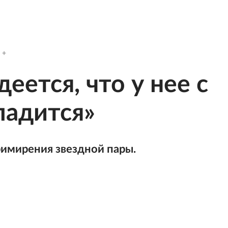
ется, что у нее с
ладится»
имирения звездной пары.