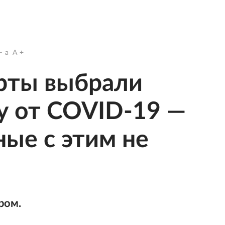
a
A
рты выбрали
у от COVID-19 —
ные с этим не
ром.