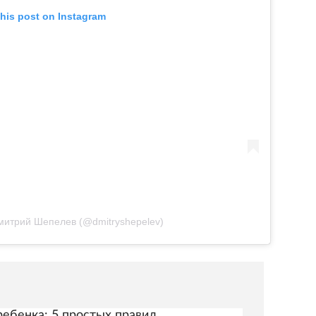
this post on Instagram
Дмитрий Шепелев (@dmitryshepelev)
ребенка: 5 простых правил