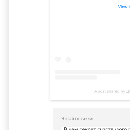
View 
A post shared by 
Читайте также
В чем секрет счастливого 