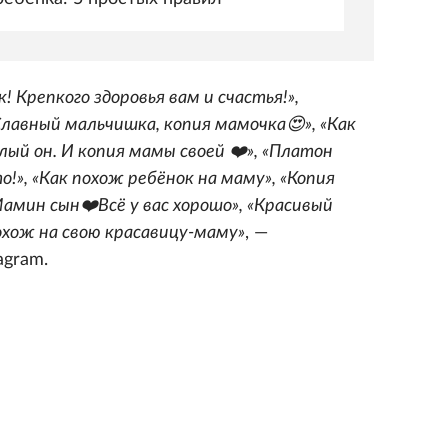
! Крепкого здоровья вам и счастья!»,
Славный мальчишка, копия мамочка😍», «Как
лый он. И копия мамы своей ❤️», «Платон
о!», «Как похож ребёнок на маму», «Копия
Мамин сын❤️Всё у вас хорошо», «Красивый
охож на свою красавицу-маму»
, —
agram.