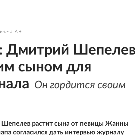
ин.
a
A
: Дмитрий Шепеле
ним сыном для
нала
Он гордится своим
 Шепелев растит сына от певицы Жанны
папа согласился дать интервью журналу