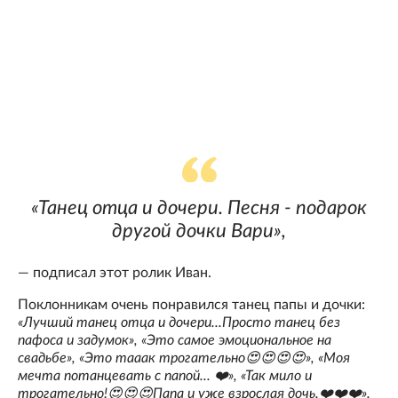
«Танец отца и дочери. Песня - подарок
другой дочки Вари»,
— подписал этот ролик Иван.
Поклонникам очень понравился танец папы и дочки:
«Лучший танец отца и дочери...Просто танец без
пафоса и задумок», «Это самое эмоциональное на
свадьбе», «Это тааак трогательно😍😍😍😍», «Моя
мечта потанцевать с папой... ❤️», «Так мило и
трогательно!😍😍😍Папа и уже взрослая дочь.❤️❤️❤️».