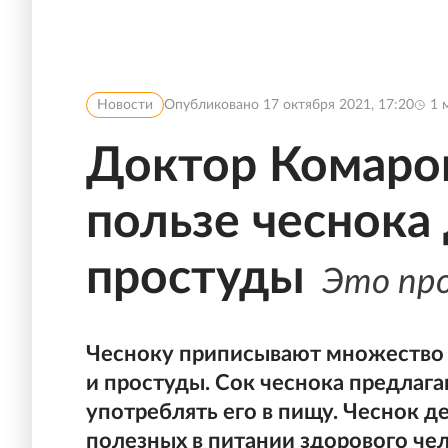
Новости
Опубликовано
17 октября 2021, 17:20
1
м
Доктор Комаров
пользе чеснока
простуды
Это пр
Чесноку приписывают множество п
и простуды. Сок чеснока предлага
употреблять его в пищу. Чеснок 
полезных в питании здорового чел