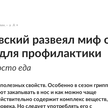
ин.
a
A
ский развеял миф 
 для профилактики
осто еда
олезных свойств. Особенно в сезон грип
ют закапывать в нос и как можно чаще
действительно содержит комплекс веществ,
овека. Но следует употреблять его с