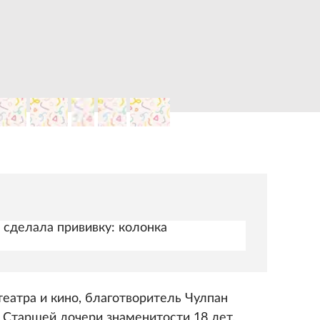
е сделала прививку: колонка
театра и кино, благотворитель Чулпан
 Старшей дочери знаменитости 18 лет.