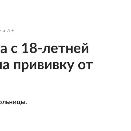
a
A
а с 18-летней
а прививку от
ольницы.