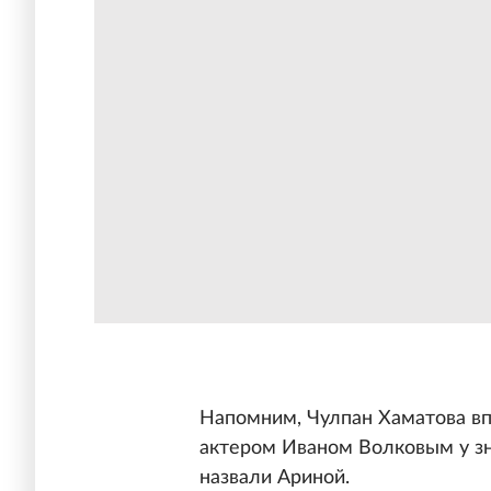
Напомним, Чулпан Хаматова впе
актером Иваном Волковым у зн
назвали Ариной.