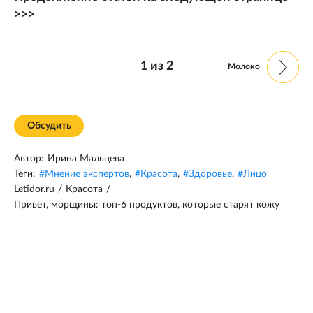
>>>
1
из
2
Молоко
Обсудить
Автор:
Ирина Мальцева
Теги:
#
Мнение экспертов
,
#
Красота
,
#
Здоровье
,
#
Лицо
Letidor.ru
/
Красота
/
Привет, морщины: топ-6 продуктов, которые старят кожу