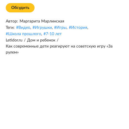
Обсудить
Автор:
Маргарита Марлинская
Теги:
#
Видео
,
#
Игрушки
,
#
Игры
,
#
История
,
#
Школа прошлого
,
#
7-10 лет
Letidor.ru
/
Дом и ребенок
/
Как современные дети реагируют на советскую игру «За
рулем»