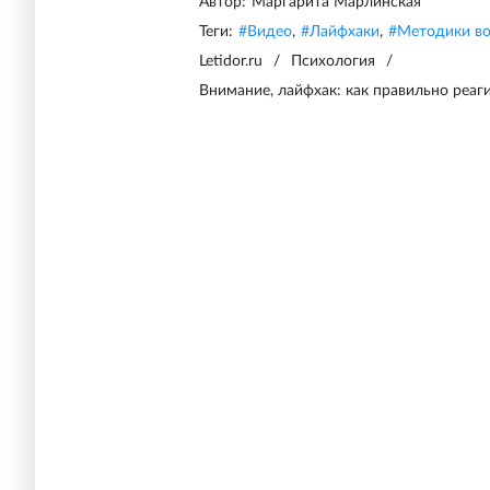
Автор:
Маргарита Марлинская
Теги:
#
Видео
,
#
Лайфхаки
,
#
Методики во
Letidor.ru
/
Психология
/
Внимание, лайфхак: как правильно реаг