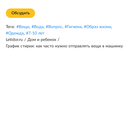
Обсудить
Теги:
#
Вещи
,
#
Вода
,
#
Вопрос
,
#
Гигиена
,
#
Образ жизни
,
#
Одежда
,
#
7-10 лет
Letidor.ru
/
Дом и ребенок
/
График стирки: как часто нужно отправлять вещи в машинку