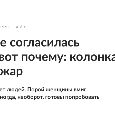
4
мин.
a
A
не согласилась
вот почему: колонк
ожар
яет людей. Порой женщины вмиг
ногда, наоборот, готовы попробовать