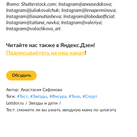
Фото: Shutterstock.com; Instagram@annasedokova;
Instagram@juliakovalchuk; Instagram@lenaperminova;
Instagram@liasanutiasheva; Instagram@lobodaofficial;
Instagram@tatiana_navka; Instagram@valeriya;
Instagram@volochkova_art
Читайте нас также в Яндекс.Дзен!
Подписывайтесь на наш канал
!
Обсудить
Автор:
Анастасия Сафонова
Теги:
#
Тест
,
#
Звёзды
,
#
Фигура
,
#
Тело
,
#
Спорт
Letidor.ru
/
Звезды и дети
/
Тест: сможете ли вы узнать звездную маму по шпагату