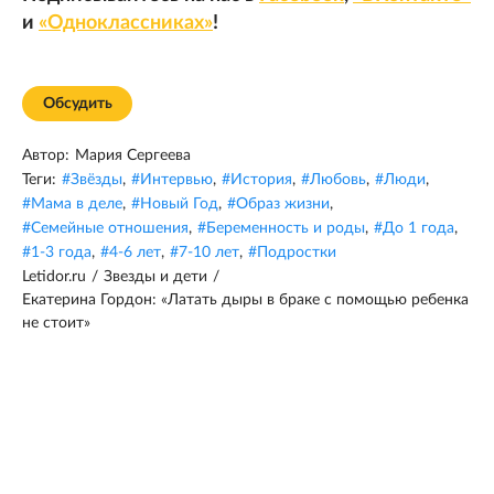
и
«Одноклассниках»
!
Обсудить
Автор:
Мария Сергеева
Теги:
#
Звёзды
,
#
Интервью
,
#
История
,
#
Любовь
,
#
Люди
,
#
Мама в деле
,
#
Новый Год
,
#
Образ жизни
,
#
Семейные отношения
,
#
Беременность и роды
,
#
До 1 года
,
#
1-3 года
,
#
4-6 лет
,
#
7-10 лет
,
#
Подростки
Letidor.ru
/
Звезды и дети
/
Екатерина Гордон: «Латать дыры в браке с помощью ребенка
не стоит»