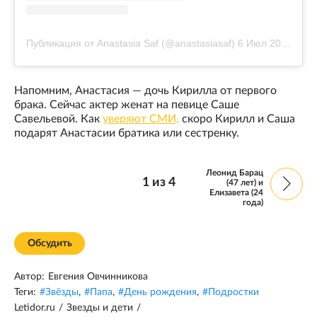
Публикация от Anastasia Saf (@anastasiasaf)
6 Июл 2018 в 8:11 PDT
Напомним, Анастасия — дочь Кирилла от первого
брака. Сейчас актер женат на певице Саше
Савельевой. Как
уверяют СМИ,
скоро Кирилл и Саша
подарят Анастасии братика или сестренку.
Леонид Барац
1
из
4
(47 лет) и
Елизавета (24
года)
Обсудить
Автор:
Евгения Овчинникова
Теги:
#
Звёзды
,
#
Папа
,
#
День рождения
,
#
Подростки
Letidor.ru
/
Звезды и дети
/