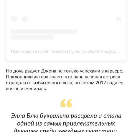
Публикация от John Travolta (@johntravolta)
6 Янв 2019 в 3:08 PST
Но дочь радует Джона не только успехами в карьере.
Поклонники актера знают, что раньше юная актриса
страдала от избыточного веса, но летом 2017 года ее
жизнь изменилась.
Элла Блю буквально расцвела и стала
одной из самых привлекательных
девушек среди звездных сверстниц.