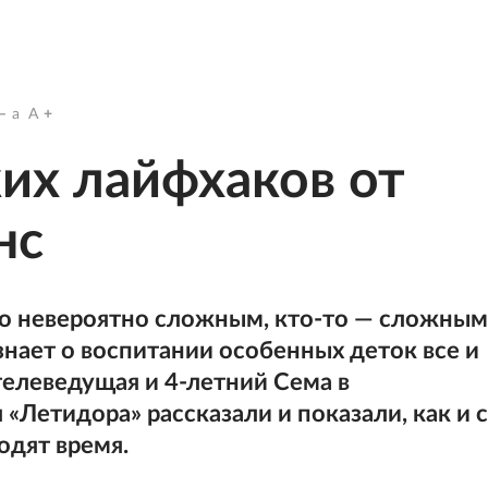
a
A
их лайфхаков от
нс
во невероятно сложным, кто-то — сложным
нает о воспитании особенных деток все и
телеведущая и 4-летний Сема в
Летидора» рассказали и показали, как и с
одят время.