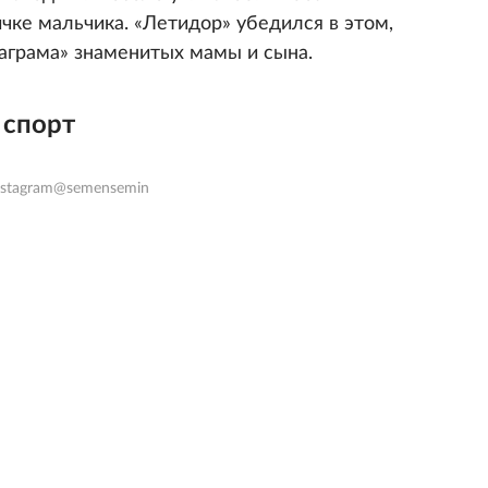
ичке мальчика. «Летидор» убедился в этом,
аграма» знаменитых мамы и сына.
 спорт
nstagram@semensemin