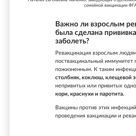
Наталья Евгеньевна Ткаченко, заведующая отделение
семейной вакцинации ФГ
Важно ли взрослым рев
была сделана прививка
заболеть?
Ревакцинация взрослым людям
поствакцинальный иммунитет п
пожизненным. К таким инфекц
столбняк, коклюш, клещевой э
непривитых или привитых одно
кори, краснухи и паротита.
Вакцины против этих инфекций
проведения вакцинации и рева