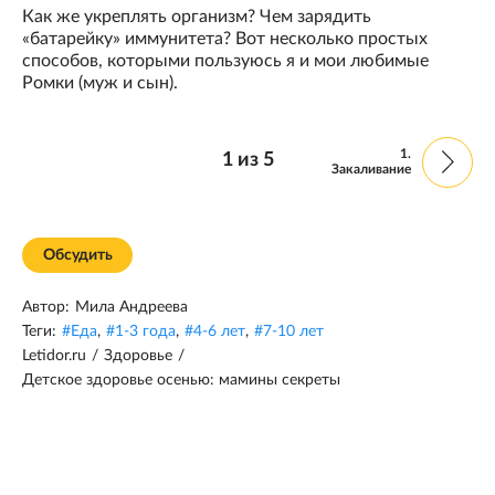
Как же укреплять организм? Чем зарядить
«батарейку» иммунитета? Вот несколько простых
способов, которыми пользуюсь я и мои любимые
Ромки (муж и сын).
1.
1
из
5
Закаливание
Обсудить
Автор:
Мила Андреева
Теги:
#
Еда
,
#
1-3 года
,
#
4-6 лет
,
#
7-10 лет
Letidor.ru
/
Здоровье
/
Детское здоровье осенью: мамины секреты