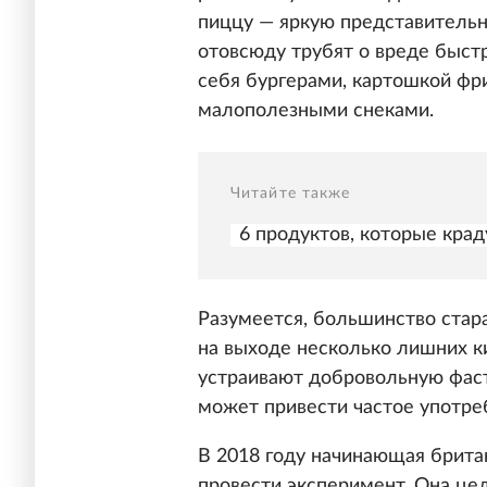
пиццу — яркую представительн
отовсюду трубят о вреде быст
себя бургерами, картошкой фри
малополезными снеками.
Читайте также
6 продуктов, которые кра
Разумеется, большинство стар
на выходе несколько лишних к
устраивают добровольную фаст
может привести частое употре
В 2018 году начинающая брит
провести эксперимент. Она ц