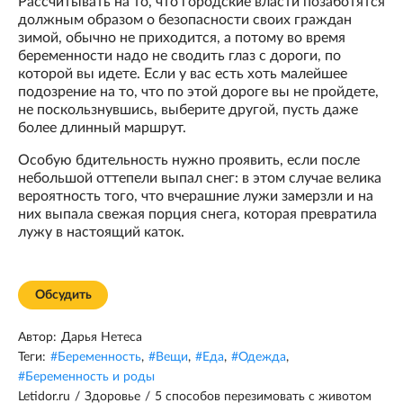
Рассчитывать на то, что городские власти позаботятся
должным образом о безопасности своих граждан
зимой, обычно не приходится, а потому во время
беременности надо не сводить глаз с дороги, по
которой вы идете. Если у вас есть хоть малейшее
подозрение на то, что по этой дороге вы не пройдете,
не поскользнувшись, выберите другой, пусть даже
более длинный маршрут.
Особую бдительность нужно проявить, если после
небольшой оттепели выпал снег: в этом случае велика
вероятность того, что вчерашние лужи замерзли и на
них выпала свежая порция снега, которая превратила
лужу в настоящий каток.
Обсудить
Автор:
Дарья Нетеса
Теги:
#
Беременность
,
#
Вещи
,
#
Еда
,
#
Одежда
,
#
Беременность и роды
Letidor.ru
/
Здоровье
/
5 способов перезимовать с животом