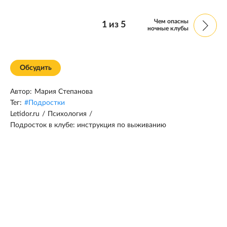
Чем опасны
1
из
5
ночные клубы
Обсудить
Автор:
Мария Степанова
Тег:
#
Подростки
Letidor.ru
/
Психология
/
Подросток в клубе: инструкция по выживанию