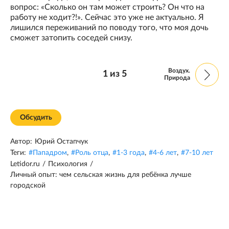
вопрос: «Сколько он там может строить? Он что на
работу не ходит?!». Сейчас это уже не актуально. Я
лишился переживаний по поводу того, что моя дочь
сможет затопить соседей снизу.
Воздух.
1
из
5
Природа
Обсудить
Автор:
Юрий Остапчук
Теги:
#
Пападром
,
#
Роль отца
,
#
1-3 года
,
#
4-6 лет
,
#
7-10 лет
Letidor.ru
/
Психология
/
Личный опыт: чем сельская жизнь для ребёнка лучше
городской