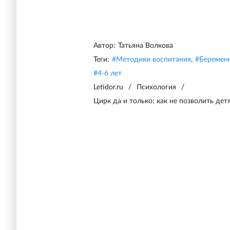
Автор:
Татьяна Волкова
Теги:
#
Методики воспитания
,
#
Беремен
#
4-6 лет
Letidor.ru
/
Психология
/
Цирк да и только: как не позволить де