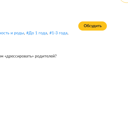
Обсудить
ность и роды
,
#
До 1 года
,
#
1-3 года
,
тям «дрессировать» родителей?