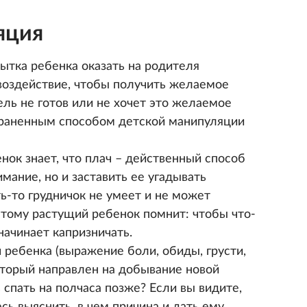
яция
ытка ребенка оказать на родителя
воздействие, чтобы получить желаемое
ель не готов или не хочет это желаемое
траненным способом детской манипуляции
нок знает, что плач – действенный способ
мание, но и заставить ее угадывать
ь-то грудничок не умеет и не может
этому растущий ребенок помнит: чтобы что-
 начинает капризничать.
 ребенка (выражение боли, обиды, грусти,
который направлен на добывание новой
спать на полчаса позже? Если вы видите,
сь выяснить, в чем причина и дать ему