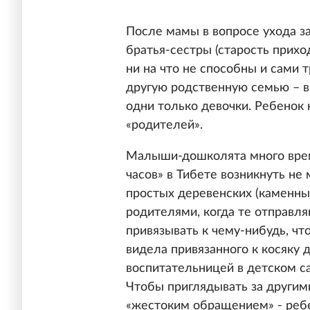
После мамы в вопросе ухода з
братья-сестры (старость прихо
ни на что не способны и сами т
другую родственную семью – в т
одни только девочки. Ребенок н
«родителей».
Малыши-дошколята много време
часов» в Тибете возникнуть не 
простых деревенских (каменных
родителями, когда те отправ
привязывать к чему-нибудь, ч
видела привязанного к косяку
воспитательницей в детском са
Чтобы приглядывать за другими
«жестоким обращением» - ребен