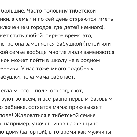
 большие. Часто половину тибетской
ки, а семьи и по сей день стараются иметь
ключением городов, где детей немного).
ет стать любой: первое время это,
ыстро она заменяется бабушкой (тетей или
тской семье вообще многие люди заменяются
енок может пойти в школу не в родном
твенники. У нас тоже много подобных
бабушки, пока мама работает.
гда много – поле, огород, скот,
вуют во всем, и все равно первым базовым
о ребенке, остается мама: привязывает
 поле! Жаловаться в тибетской семье
о, например, у кочевников на женщине
о дому (за юртой), в то время как мужчины