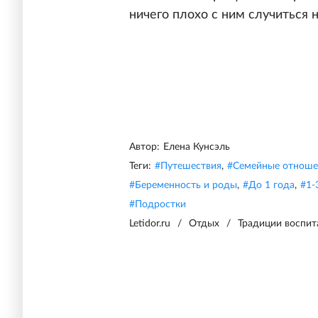
ничего плохо с ним случиться н
Автор:
Елена Кунсэль
Теги:
#
Путешествия
,
#
Семейные отноше
#
Беременность и роды
,
#
До 1 года
,
#
1-
#
Подростки
Letidor.ru
/
Отдых
/
Традиции воспит