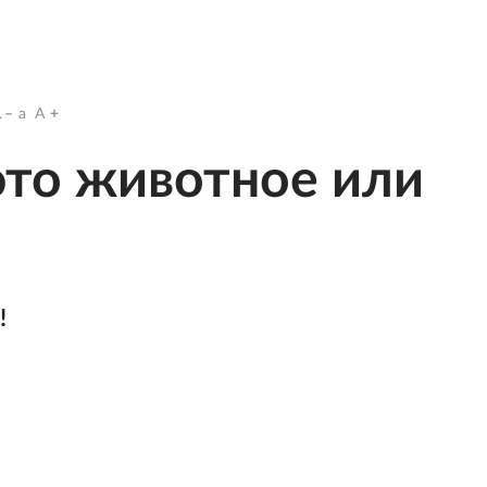
.
a
A
 это животное или
!