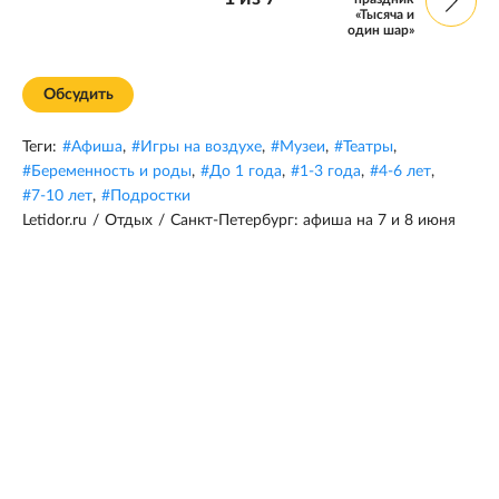
«Тысяча и
один шар»
Обсудить
Теги:
#
Афиша
,
#
Игры на воздухе
,
#
Музеи
,
#
Театры
,
#
Беременность и роды
,
#
До 1 года
,
#
1-3 года
,
#
4-6 лет
,
#
7-10 лет
,
#
Подростки
Letidor.ru
/
Отдых
/
Санкт-Петербург: афиша на 7 и 8 июня