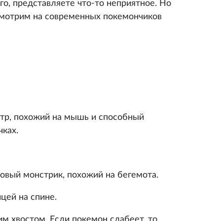
его, представляете что-то неприятное. Но
осмотрим на современных покемончиков
стр, похожий на мышь и способный
чках.
овый монстрик, похожий на бегемота.
цей на спине.
м хвостом. Если покемон слабеет, то