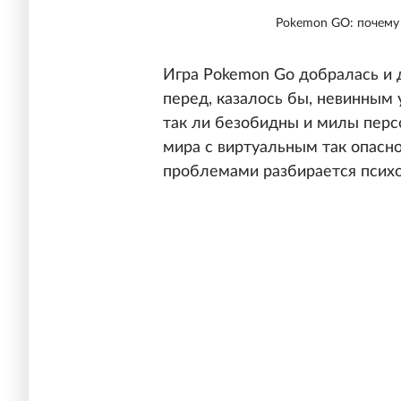
Pokemon GO: почему 
Игра Pokemon Go добралась и д
перед, казалось бы, невинным 
так ли безобидны и милы пер
мира с виртуальным так опасно
проблемами разбирается психо