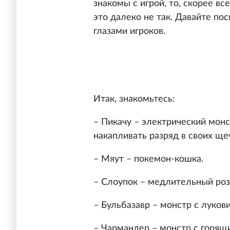
знакомы с игрой, то, скорее вс
это далеко не так. Давайте п
глазами игроков.
Итак, знакомьтесь:
– Пикачу – электрический мон
накапливать разряд в своих ще
– Мяут – покемон-кошка.
– Слоупок – медлительный роз
– Бульбазавр – монстр с лукови
– Чармандер – монстр с горящи