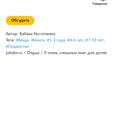
Гиваргизов
Обсудить
Автор:
Бабака Косточкина
Теги:
#
Вещи
,
#
Книги
,
#
1-3 года
,
#
4-6 лет
,
#
7-10 лет
,
#
Подростки
Letidor.ru
/
Отдых
/
9 очень смешных книг для детей