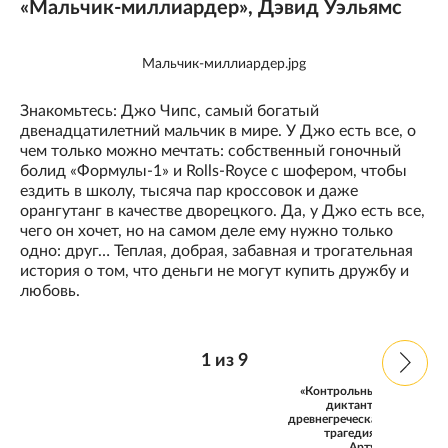
«Мальчик-миллиардер», Дэвид Уэльямс
Мальчик-миллиардер.jpg
Знакомьтесь: Джо Чипс, самый богатый
двенадцатилетний мальчик в мире. У Джо есть все, о
чем только можно мечтать: собственный гоночный
болид «Формулы-1» и Rolls-Royce с шофером, чтобы
ездить в школу, тысяча пар кроссовок и даже
орангутанг в качестве дворецкого. Да, у Джо есть все,
чего он хочет, но на самом деле ему нужно только
одно: друг… Теплая, добрая, забавная и трогательная
история о том, что деньги не могут купить дружбу и
любовь.
1
из
9
«Контрольный
диктант и
древнегреческая
трагедия»,
Артур